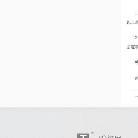
以上
公证
上